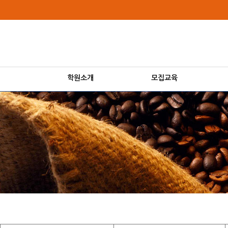
상
메
위
인
링
메
크
뉴
학원소개
모집교육
본
문
내
용