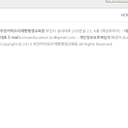
HO
카
부천커피요리제빵평생교육원
부천시 송내대로 265번길 23, 6층 (예성프라자)
/
대
피
대표 E-mail
:koreaeducation.bc@gmail.com
/
개인정보보호책임자
:배성아 (ko
라
Copyright © 2013
부천커피요리제빵평생교육원
All Rights Reserved.
이
트