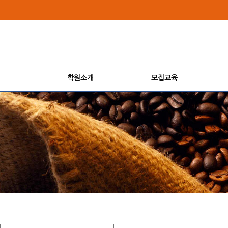
상
메
위
인
링
메
크
뉴
학원소개
모집교육
본
문
내
용