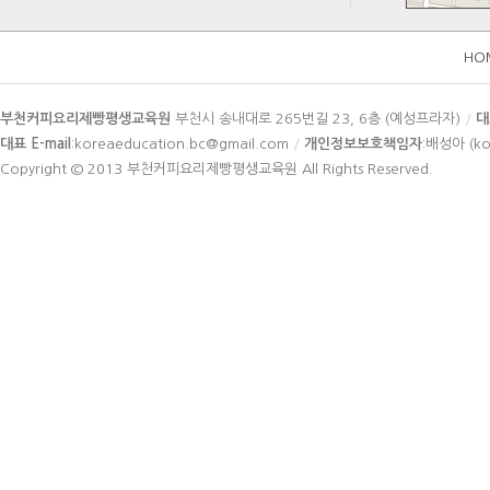
HO
카
부천커피요리제빵평생교육원
부천시 송내대로 265번길 23, 6층 (예성프라자)
/
대
피
대표 E-mail
:koreaeducation.bc@gmail.com
/
개인정보보호책임자
:배성아 (ko
라
Copyright © 2013
부천커피요리제빵평생교육원
All Rights Reserved.
이
트