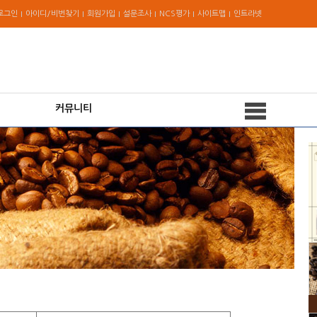
로그인
아이디/비번찾기
회원가입
설문조사
NCS평가
사이트맵
인트라넷
커뮤니티