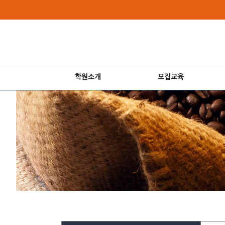
상
메
위
인
링
메
크
뉴
학원소개
모집교육
본
문
내
용