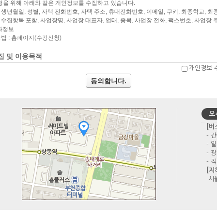
개인정보 
동의합니다.
오
[버
- 간
- 일
- 
- 직
[지
서울