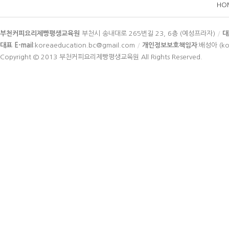
HO
카
부천커피요리제빵평생교육원
부천시 송내대로 265번길 23, 6층 (예성프라자)
/
대
피
대표 E-mail
:koreaeducation.bc@gmail.com
/
개인정보보호책임자
:배성아 (ko
라
Copyright © 2013
부천커피요리제빵평생교육원
All Rights Reserved.
이
트