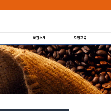
상
메
위
인
링
메
크
뉴
학원소개
모집교육
본
문
내
용