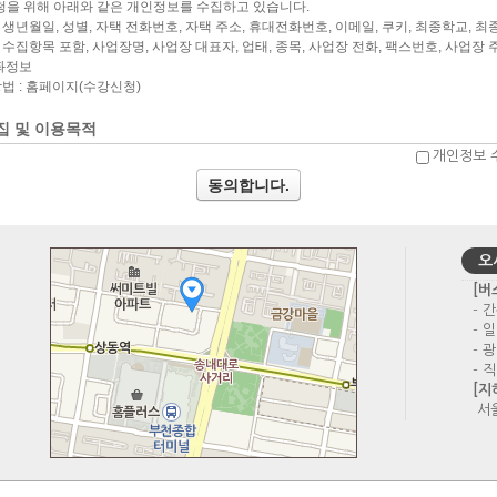
개인정보 
동의합니다.
오
[버
- 간
- 일
- 
- 직
[지
서울