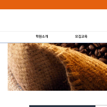
상
메
위
인
링
메
크
뉴
학원소개
모집교육
본
문
내
용