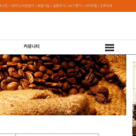
로그인
아이디/비번찾기
회원가입
설문조사
NCS평가
사이트맵
인트라넷
커뮤니티