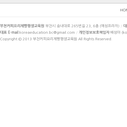
HO
카
부천커피요리제빵평생교육원
부천시 송내대로 265번길 23, 6층 (예성프라자)
/
대
피
대표 E-mail
:koreaeducation.bc@gmail.com
/
개인정보보호책임자
:배성아 (ko
라
Copyright © 2013
부천커피요리제빵평생교육원
All Rights Reserved.
이
트