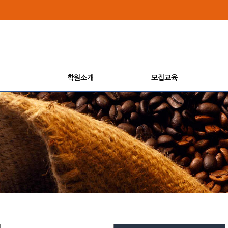
로
중
상
메
그
앙
위
인
인
내
링
메
바
용
크
뉴
로
으
가
로
기
바
로
학원소개
모집교육
가
기
본
본
문
문
내
용