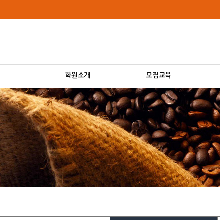
로
중
상
메
그
앙
위
인
인
내
링
메
바
용
크
뉴
로
으
가
로
기
바
로
학원소개
모집교육
가
기
본
본
문
문
내
용