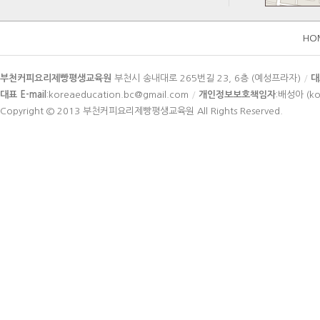
HO
카
부천커피요리제빵평생교육원
부천시 송내대로 265번길 23, 6층 (예성프라자)
/
대
피
대표 E-mail
:koreaeducation.bc@gmail.com
/
개인정보보호책임자
:배성아 (ko
라
Copyright © 2013
부천커피요리제빵평생교육원
All Rights Reserved.
이
트