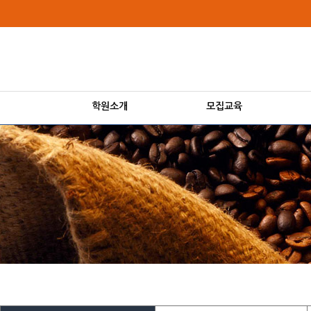
로
중
상
메
그
앙
위
인
인
내
링
메
바
용
크
뉴
로
으
가
로
기
바
로
학원소개
모집교육
가
기
본
본
문
문
내
용