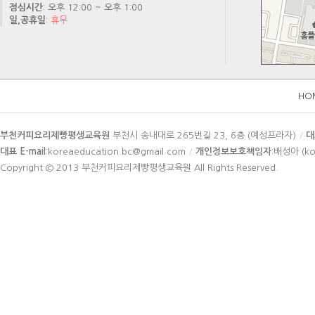
점심시간
: 오후 12:00 ~ 오후 1:00
일,공휴일
:
휴무
HO
카
부천커피요리제빵평생교육원
부천시 송내대로 265번길 23, 6층 (예성프라자)
/
대
피
대표 E-mail
:koreaeducation.bc@gmail.com
/
개인정보보호책임자
:배성아 (ko
라
Copyright © 2013
부천커피요리제빵평생교육원
All Rights Reserved.
이
트